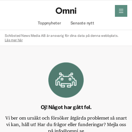
meny
Hem
Toppnyheter
Senaste nytt
Schibsted News Media AB är ansvarig för dina data på denna webbplats.
Läs mer här
Oj! Något har gått fel.
Vi ber om ursäkt och försöker åtgärda problemet så snart
vi kan, håll ut! Har du frågor eller funderingar? Mejla oss
på info@omni.se