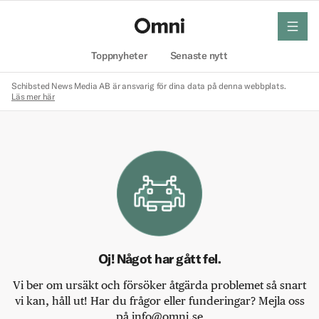
meny
Hem
Toppnyheter
Senaste nytt
Schibsted News Media AB är ansvarig för dina data på denna webbplats.
Läs mer här
Oj! Något har gått fel.
Vi ber om ursäkt och försöker åtgärda problemet så snart
vi kan, håll ut! Har du frågor eller funderingar? Mejla oss
på info@omni.se