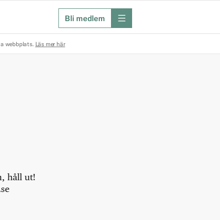
Bli medlem
meny
na webbplats.
Läs mer här
 håll ut!
.se