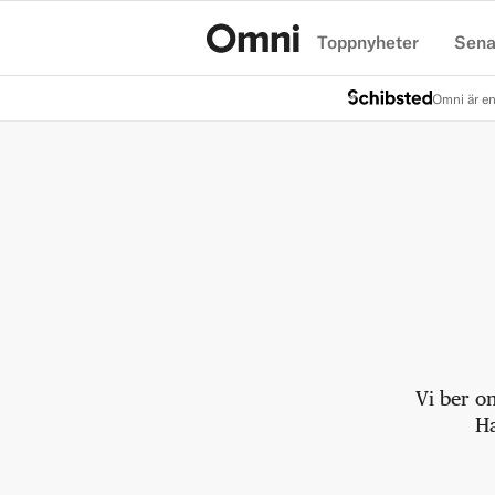
Toppnyheter
Sena
Hem
Omni är en
Vi ber o
Ha