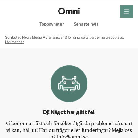
meny
Hem
Toppnyheter
Senaste nytt
Schibsted News Media AB är ansvarig för dina data på denna webbplats.
Läs mer här
Oj! Något har gått fel.
Vi ber om ursäkt och försöker åtgärda problemet så snart
vi kan, håll ut! Har du frågor eller funderingar? Mejla oss
på info@omni.se