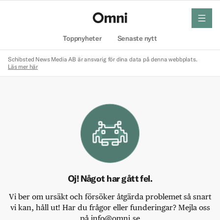
meny
Hem
Toppnyheter
Senaste nytt
Schibsted News Media AB är ansvarig för dina data på denna webbplats.
Läs mer här
Oj! Något har gått fel.
Vi ber om ursäkt och försöker åtgärda problemet så snart
vi kan, håll ut! Har du frågor eller funderingar? Mejla oss
på info@omni.se