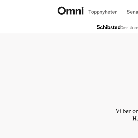
Toppnyheter
Sena
Hem
Omni är en
Vi ber o
Ha