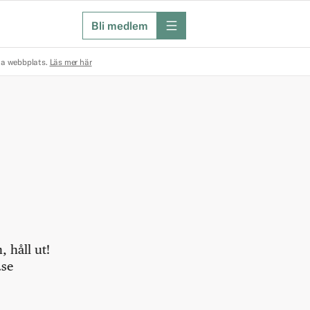
Bli medlem
meny
na webbplats.
Läs mer här
 håll ut!
.se