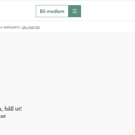
Bli medlem
meny
na webbplats.
Läs mer här
 håll ut!
.se