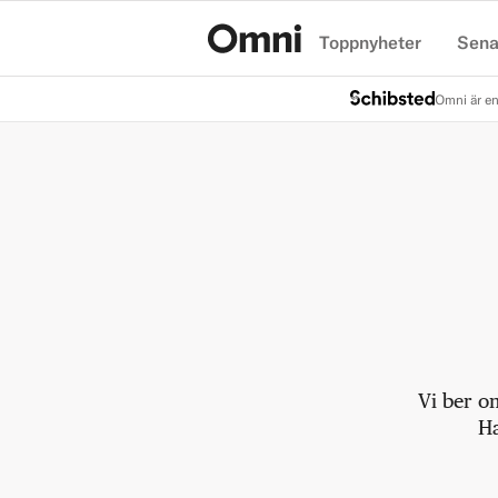
Toppnyheter
Sena
Hem
Omni är en
Vi ber o
Ha