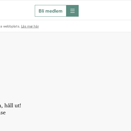
Bli medlem
meny
na webbplats.
Läs mer här
 håll ut!
.se