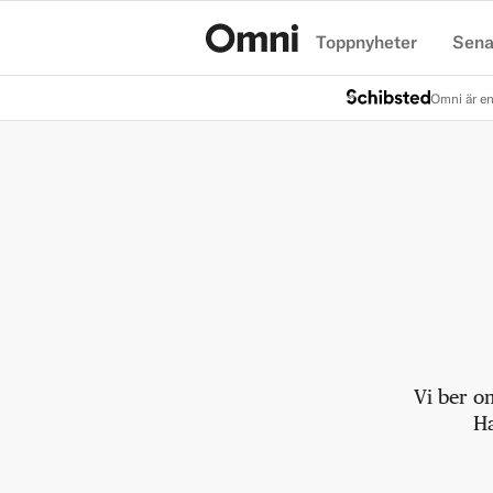
Toppnyheter
Sena
Hem
Omni är en
Vi ber o
Ha