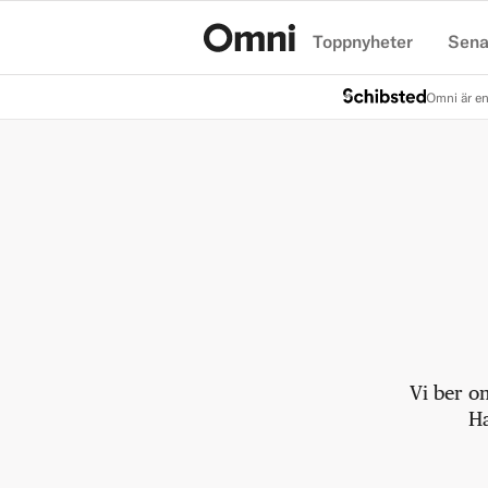
Toppnyheter
Sena
Hem
Omni är en
Vi ber o
Ha