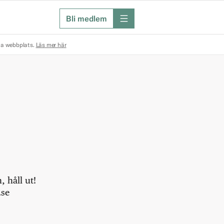
Bli medlem
meny
na webbplats.
Läs mer här
 håll ut!
.se