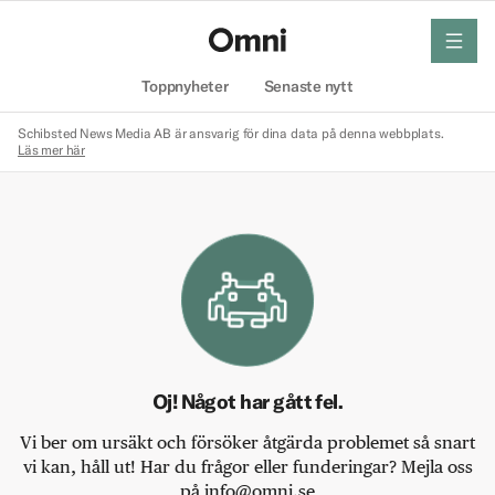
meny
Hem
Toppnyheter
Senaste nytt
Schibsted News Media AB är ansvarig för dina data på denna webbplats.
Läs mer här
Oj! Något har gått fel.
Vi ber om ursäkt och försöker åtgärda problemet så snart
vi kan, håll ut! Har du frågor eller funderingar? Mejla oss
på info@omni.se