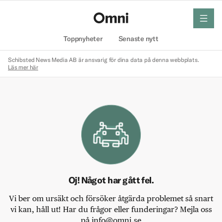
meny
Hem
Toppnyheter
Senaste nytt
Schibsted News Media AB är ansvarig för dina data på denna webbplats.
Läs mer här
Oj! Något har gått fel.
Vi ber om ursäkt och försöker åtgärda problemet så snart
vi kan, håll ut! Har du frågor eller funderingar? Mejla oss
på info@omni.se