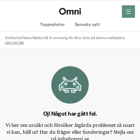
meny
Hem
Toppnyheter
Senaste nytt
Schibsted News Media AB är ansvarig för dina data på denna webbplats.
Läs mer här
Oj! Något har gått fel.
Vi ber om ursäkt och försöker åtgärda problemet så snart
vi kan, håll ut! Har du frågor eller funderingar? Mejla oss
på info@omni.se