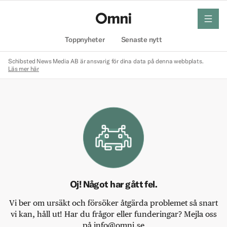
meny
Hem
Toppnyheter
Senaste nytt
Schibsted News Media AB är ansvarig för dina data på denna webbplats.
Läs mer här
Oj! Något har gått fel.
Vi ber om ursäkt och försöker åtgärda problemet så snart
vi kan, håll ut! Har du frågor eller funderingar? Mejla oss
på info@omni.se