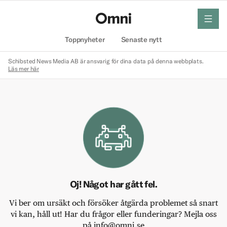
meny
Hem
Toppnyheter
Senaste nytt
Schibsted News Media AB är ansvarig för dina data på denna webbplats.
Läs mer här
Oj! Något har gått fel.
Vi ber om ursäkt och försöker åtgärda problemet så snart
vi kan, håll ut! Har du frågor eller funderingar? Mejla oss
på info@omni.se