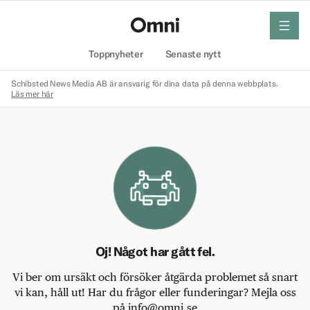
meny
Hem
Toppnyheter
Senaste nytt
Schibsted News Media AB är ansvarig för dina data på denna webbplats.
Läs mer här
Oj! Något har gått fel.
Vi ber om ursäkt och försöker åtgärda problemet så snart
vi kan, håll ut! Har du frågor eller funderingar? Mejla oss
på info@omni.se