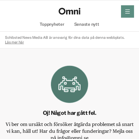
meny
Hem
Toppnyheter
Senaste nytt
Schibsted News Media AB är ansvarig för dina data på denna webbplats.
Läs mer här
Oj! Något har gått fel.
Vi ber om ursäkt och försöker åtgärda problemet så snart
vi kan, håll ut! Har du frågor eller funderingar? Mejla oss
på info@omni.se