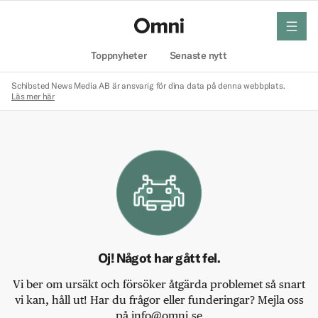
meny
Hem
Toppnyheter
Senaste nytt
Schibsted News Media AB är ansvarig för dina data på denna webbplats.
Läs mer här
Oj! Något har gått fel.
Vi ber om ursäkt och försöker åtgärda problemet så snart
vi kan, håll ut! Har du frågor eller funderingar? Mejla oss
på info@omni.se