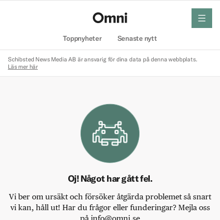
meny
Hem
Toppnyheter
Senaste nytt
Schibsted News Media AB är ansvarig för dina data på denna webbplats.
Läs mer här
Oj! Något har gått fel.
Vi ber om ursäkt och försöker åtgärda problemet så snart
vi kan, håll ut! Har du frågor eller funderingar? Mejla oss
på info@omni.se