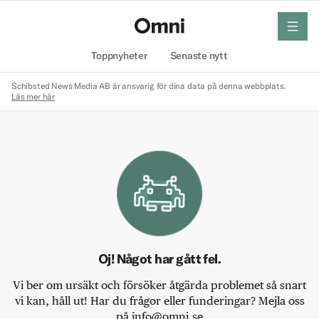
meny
Hem
Toppnyheter
Senaste nytt
Schibsted News Media AB är ansvarig för dina data på denna webbplats.
Läs mer här
Oj! Något har gått fel.
Vi ber om ursäkt och försöker åtgärda problemet så snart
vi kan, håll ut! Har du frågor eller funderingar? Mejla oss
på info@omni.se