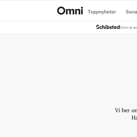
Toppnyheter
Sena
Hem
Omni är en
Vi ber o
Ha