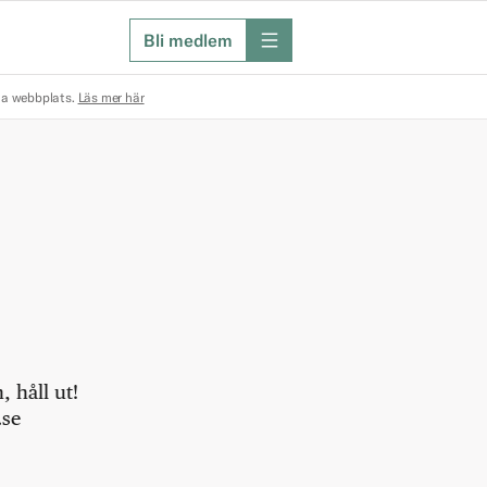
Bli medlem
meny
na webbplats.
Läs mer här
 håll ut!
.se