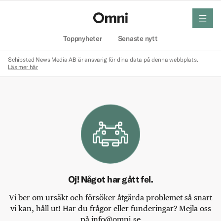
meny
Hem
Toppnyheter
Senaste nytt
Schibsted News Media AB är ansvarig för dina data på denna webbplats.
Läs mer här
Oj! Något har gått fel.
Vi ber om ursäkt och försöker åtgärda problemet så snart
vi kan, håll ut! Har du frågor eller funderingar? Mejla oss
på info@omni.se