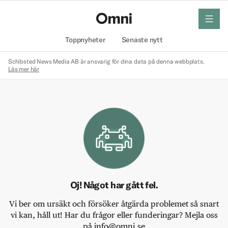
meny
Hem
Toppnyheter
Senaste nytt
Schibsted News Media AB är ansvarig för dina data på denna webbplats.
Läs mer här
Oj! Något har gått fel.
Vi ber om ursäkt och försöker åtgärda problemet så snart
vi kan, håll ut! Har du frågor eller funderingar? Mejla oss
på info@omni.se