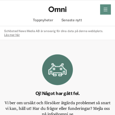
meny
Hem
Toppnyheter
Senaste nytt
Schibsted News Media AB är ansvarig för dina data på denna webbplats.
Läs mer här
Oj! Något har gått fel.
Vi ber om ursäkt och försöker åtgärda problemet så snart
vi kan, håll ut! Har du frågor eller funderingar? Mejla oss
på info@omni.se