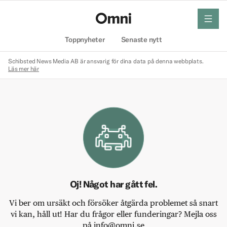
meny
Hem
Toppnyheter
Senaste nytt
Schibsted News Media AB är ansvarig för dina data på denna webbplats.
Läs mer här
Oj! Något har gått fel.
Vi ber om ursäkt och försöker åtgärda problemet så snart
vi kan, håll ut! Har du frågor eller funderingar? Mejla oss
på info@omni.se