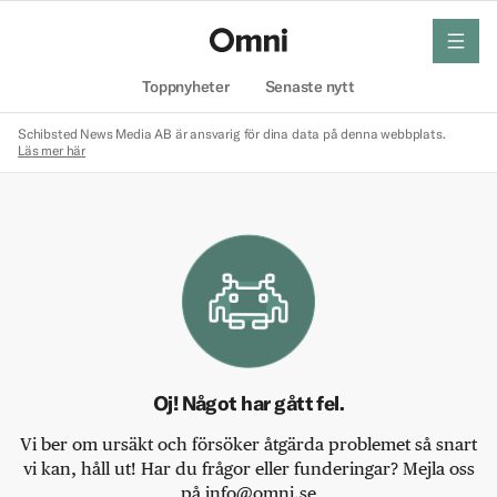
meny
Hem
Toppnyheter
Senaste nytt
Schibsted News Media AB är ansvarig för dina data på denna webbplats.
Läs mer här
Oj! Något har gått fel.
Vi ber om ursäkt och försöker åtgärda problemet så snart
vi kan, håll ut! Har du frågor eller funderingar? Mejla oss
på info@omni.se