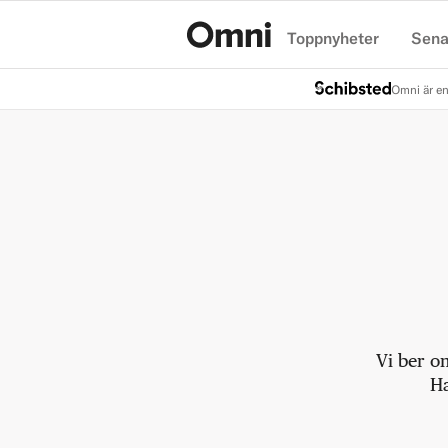
Toppnyheter
Sena
Hem
Omni är en
Vi ber o
Ha