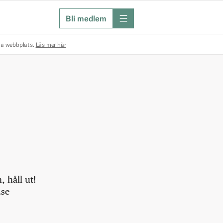
Bli medlem
meny
na webbplats.
Läs mer här
 håll ut!
.se