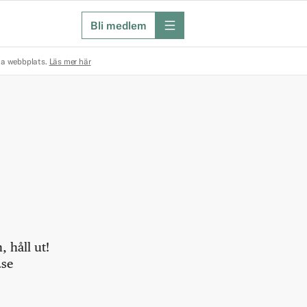
Bli medlem
meny
na webbplats.
Läs mer här
 håll ut!
.se