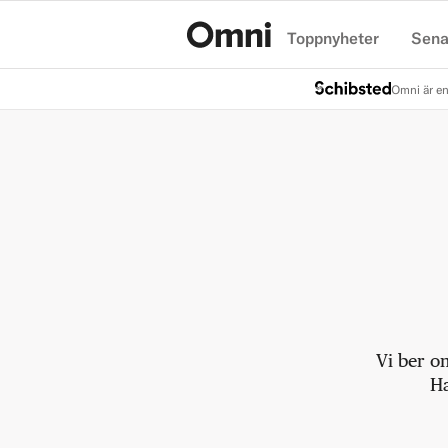
Toppnyheter
Sena
Hem
Omni är en
Vi ber o
Ha