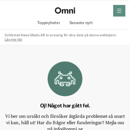
meny
Hem
Toppnyheter
Senaste nytt
Schibsted News Media AB är ansvarig för dina data på denna webbplats.
Läs mer här
Oj! Något har gått fel.
Vi ber om ursäkt och försöker åtgärda problemet så snart
vi kan, håll ut! Har du frågor eller funderingar? Mejla oss
på info@omni.se