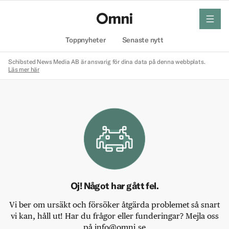
meny
Hem
Toppnyheter
Senaste nytt
Schibsted News Media AB är ansvarig för dina data på denna webbplats.
Läs mer här
Oj! Något har gått fel.
Vi ber om ursäkt och försöker åtgärda problemet så snart
vi kan, håll ut! Har du frågor eller funderingar? Mejla oss
på info@omni.se