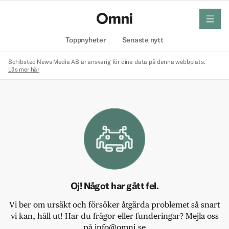
meny
Hem
Toppnyheter
Senaste nytt
Schibsted News Media AB är ansvarig för dina data på denna webbplats.
Läs mer här
Oj! Något har gått fel.
Vi ber om ursäkt och försöker åtgärda problemet så snart
vi kan, håll ut! Har du frågor eller funderingar? Mejla oss
på info@omni.se