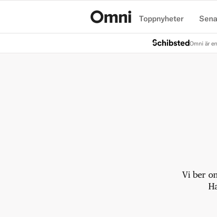
Toppnyheter
Sena
Hem
Omni är en
Vi ber o
Ha