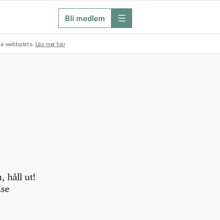
Bli medlem
meny
na webbplats.
Läs mer här
 håll ut!
.se