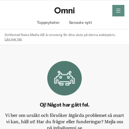
meny
Hem
Toppnyheter
Senaste nytt
Schibsted News Media AB är ansvarig för dina data på denna webbplats.
Läs mer här
Oj! Något har gått fel.
Vi ber om ursäkt och försöker åtgärda problemet så snart
vi kan, håll ut! Har du frågor eller funderingar? Mejla oss
på info@omni.se