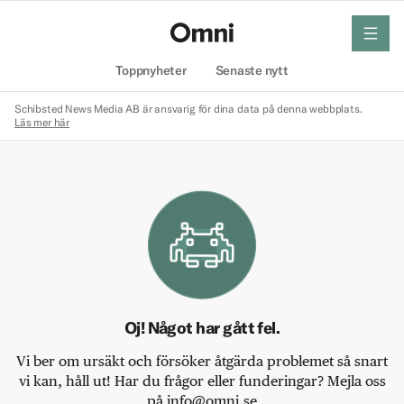
meny
Hem
Toppnyheter
Senaste nytt
Schibsted News Media AB är ansvarig för dina data på denna webbplats.
Läs mer här
Oj! Något har gått fel.
Vi ber om ursäkt och försöker åtgärda problemet så snart
vi kan, håll ut! Har du frågor eller funderingar? Mejla oss
på info@omni.se