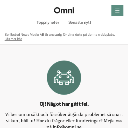
meny
Hem
Toppnyheter
Senaste nytt
Schibsted News Media AB är ansvarig för dina data på denna webbplats.
Läs mer här
Oj! Något har gått fel.
Vi ber om ursäkt och försöker åtgärda problemet så snart
vi kan, håll ut! Har du frågor eller funderingar? Mejla oss
på info@omni.se