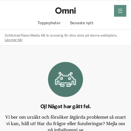
meny
Hem
Toppnyheter
Senaste nytt
Schibsted News Media AB är ansvarig för dina data på denna webbplats.
Läs mer här
Oj! Något har gått fel.
Vi ber om ursäkt och försöker åtgärda problemet så snart
vi kan, håll ut! Har du frågor eller funderingar? Mejla oss
på info@omni.se