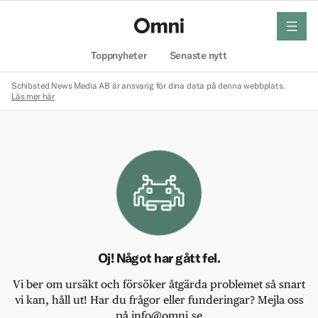
meny
Hem
Toppnyheter
Senaste nytt
Schibsted News Media AB är ansvarig för dina data på denna webbplats.
Läs mer här
Oj! Något har gått fel.
Vi ber om ursäkt och försöker åtgärda problemet så snart
vi kan, håll ut! Har du frågor eller funderingar? Mejla oss
på info@omni.se