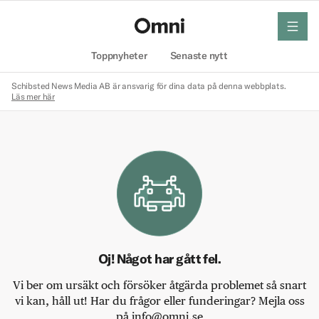
meny
Hem
Toppnyheter
Senaste nytt
Schibsted News Media AB är ansvarig för dina data på denna webbplats.
Läs mer här
Oj! Något har gått fel.
Vi ber om ursäkt och försöker åtgärda problemet så snart
vi kan, håll ut! Har du frågor eller funderingar? Mejla oss
på info@omni.se