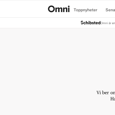
Toppnyheter
Sena
Hem
Omni är en
Vi ber o
Ha