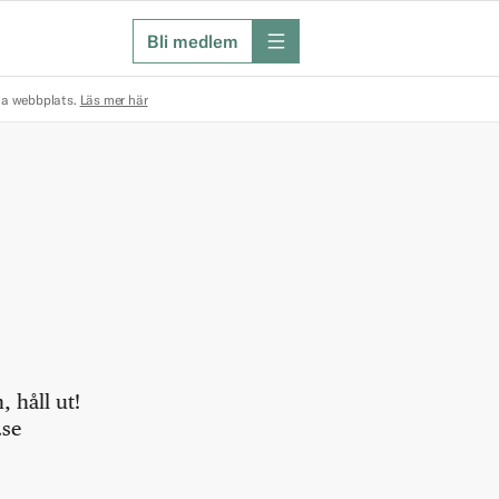
Bli medlem
meny
na webbplats.
Läs mer här
 håll ut!
.se