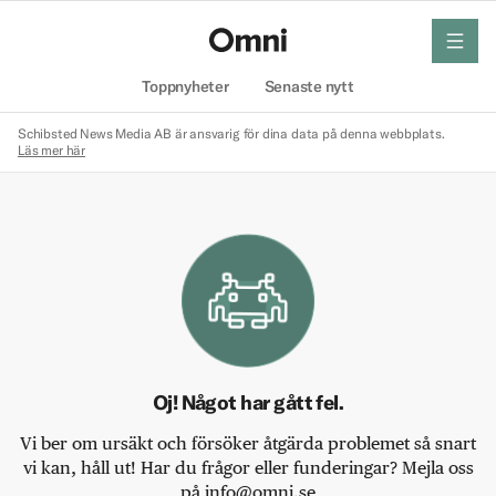
meny
Hem
Toppnyheter
Senaste nytt
Schibsted News Media AB är ansvarig för dina data på denna webbplats.
Läs mer här
Oj! Något har gått fel.
Vi ber om ursäkt och försöker åtgärda problemet så snart
vi kan, håll ut! Har du frågor eller funderingar? Mejla oss
på info@omni.se