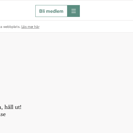
Bli medlem
meny
na webbplats.
Läs mer här
 håll ut!
.se