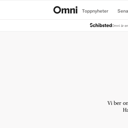
Toppnyheter
Sena
Hem
Omni är en
Vi ber o
Ha