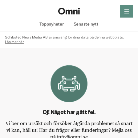
meny
Hem
Toppnyheter
Senaste nytt
Schibsted News Media AB är ansvarig för dina data på denna webbplats.
Läs mer här
Oj! Något har gått fel.
Vi ber om ursäkt och försöker åtgärda problemet så snart
vi kan, håll ut! Har du frågor eller funderingar? Mejla oss
på info@omni.se