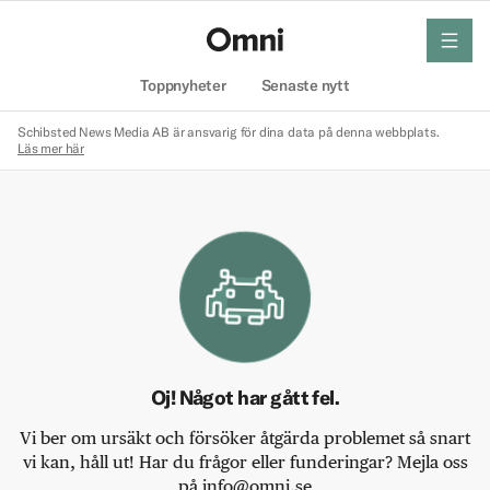
meny
Hem
Toppnyheter
Senaste nytt
Schibsted News Media AB är ansvarig för dina data på denna webbplats.
Läs mer här
Oj! Något har gått fel.
Vi ber om ursäkt och försöker åtgärda problemet så snart
vi kan, håll ut! Har du frågor eller funderingar? Mejla oss
på info@omni.se