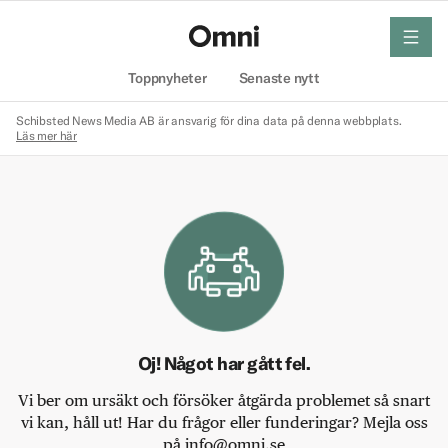
meny
Hem
Toppnyheter
Senaste nytt
Schibsted News Media AB är ansvarig för dina data på denna webbplats.
Läs mer här
Oj! Något har gått fel.
Vi ber om ursäkt och försöker åtgärda problemet så snart
vi kan, håll ut! Har du frågor eller funderingar? Mejla oss
på info@omni.se