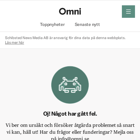
meny
Hem
Toppnyheter
Senaste nytt
Schibsted News Media AB är ansvarig för dina data på denna webbplats.
Läs mer här
Oj! Något har gått fel.
Vi ber om ursäkt och försöker åtgärda problemet så snart
vi kan, håll ut! Har du frågor eller funderingar? Mejla oss
på info@omni.se