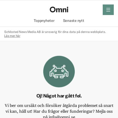
meny
Hem
Toppnyheter
Senaste nytt
Schibsted News Media AB är ansvarig för dina data på denna webbplats.
Läs mer här
Oj! Något har gått fel.
Vi ber om ursäkt och försöker åtgärda problemet så snart
vi kan, håll ut! Har du frågor eller funderingar? Mejla oss
på info@omni.se