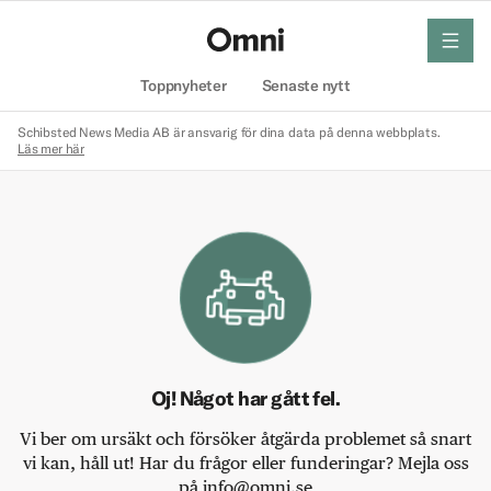
meny
Hem
Toppnyheter
Senaste nytt
Schibsted News Media AB är ansvarig för dina data på denna webbplats.
Läs mer här
Oj! Något har gått fel.
Vi ber om ursäkt och försöker åtgärda problemet så snart
vi kan, håll ut! Har du frågor eller funderingar? Mejla oss
på info@omni.se