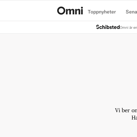
Toppnyheter
Sena
Hem
Omni är en
Vi ber o
Ha