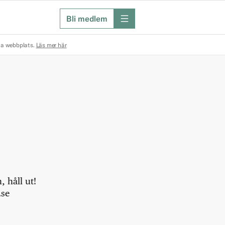
Bli medlem
meny
na webbplats.
Läs mer här
 håll ut!
.se