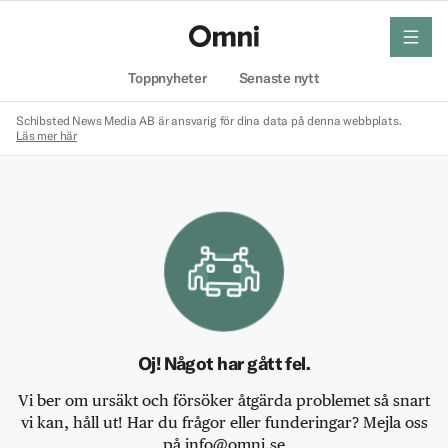
meny
Hem
Toppnyheter
Senaste nytt
Schibsted News Media AB är ansvarig för dina data på denna webbplats.
Läs mer här
Oj! Något har gått fel.
Vi ber om ursäkt och försöker åtgärda problemet så snart
vi kan, håll ut! Har du frågor eller funderingar? Mejla oss
på info@omni.se