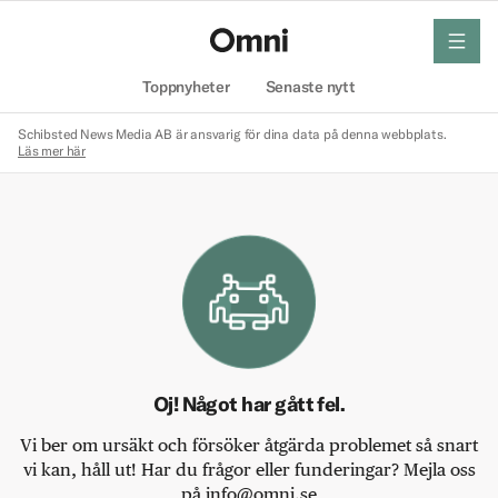
meny
Hem
Toppnyheter
Senaste nytt
Schibsted News Media AB är ansvarig för dina data på denna webbplats.
Läs mer här
Oj! Något har gått fel.
Vi ber om ursäkt och försöker åtgärda problemet så snart
vi kan, håll ut! Har du frågor eller funderingar? Mejla oss
på info@omni.se