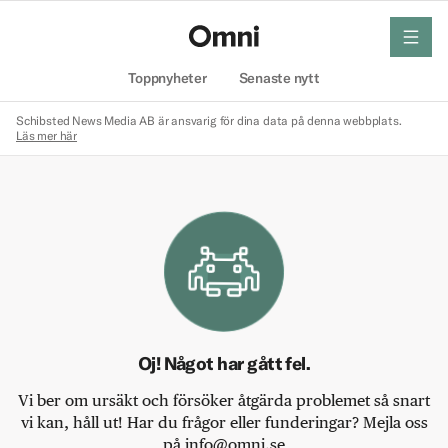
meny
Hem
Toppnyheter
Senaste nytt
Schibsted News Media AB är ansvarig för dina data på denna webbplats.
Läs mer här
Oj! Något har gått fel.
Vi ber om ursäkt och försöker åtgärda problemet så snart
vi kan, håll ut! Har du frågor eller funderingar? Mejla oss
på info@omni.se